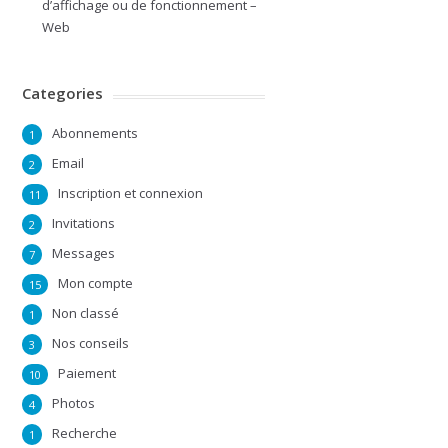
d’affichage ou de fonctionnement –
Web
Categories
Abonnements
1
Email
2
Inscription et connexion
11
Invitations
2
Messages
7
Mon compte
15
Non classé
1
Nos conseils
3
Paiement
10
Photos
4
Recherche
1