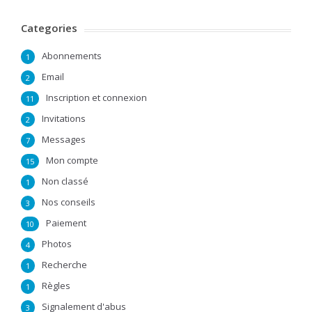
Categories
Abonnements
1
Email
2
Inscription et connexion
11
Invitations
2
Messages
7
Mon compte
15
Non classé
1
Nos conseils
3
Paiement
10
Photos
4
Recherche
1
Règles
1
Signalement d'abus
3