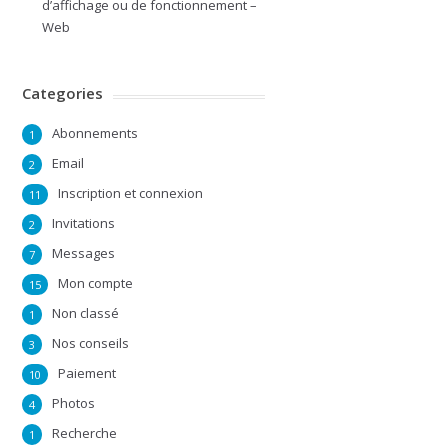
d’affichage ou de fonctionnement –
Web
Categories
Abonnements
1
Email
2
Inscription et connexion
11
Invitations
2
Messages
7
Mon compte
15
Non classé
1
Nos conseils
3
Paiement
10
Photos
4
Recherche
1