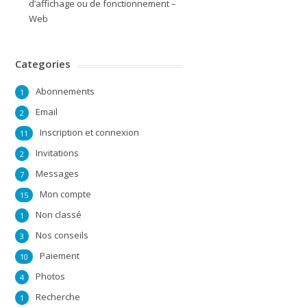
d’affichage ou de fonctionnement –
Web
Categories
Abonnements
1
Email
2
Inscription et connexion
11
Invitations
2
Messages
7
Mon compte
15
Non classé
1
Nos conseils
3
Paiement
10
Photos
4
Recherche
1