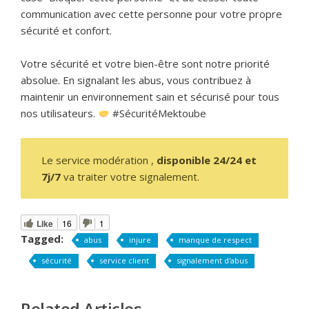
communication avec cette personne pour votre propre
sécurité et confort.
Votre sécurité et votre bien-être sont notre priorité
absolue. En signalant les abus, vous contribuez à
maintenir un environnement sain et sécurisé pour tous
nos utilisateurs.
#SécuritéMektoube
Le service modération ,
disponible 24/24 et
7j/7
va traiter votre signalement.
Like
16
1
Tagged:
abus
injure
manque de respect
sécurité
service client
signalement d'abus
Related Articles