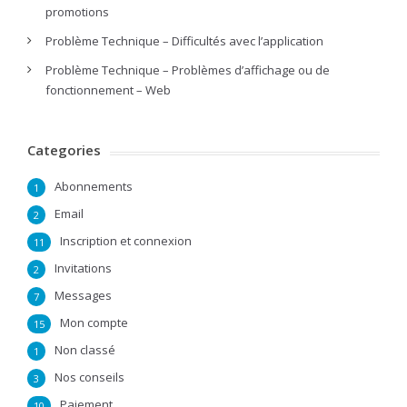
promotions
Problème Technique – Difficultés avec l’application
Problème Technique – Problèmes d’affichage ou de
fonctionnement – Web
Categories
Abonnements
1
Email
2
Inscription et connexion
11
Invitations
2
Messages
7
Mon compte
15
Non classé
1
Nos conseils
3
Paiement
10